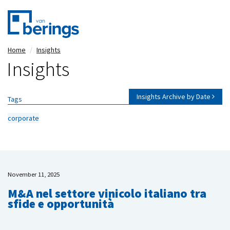
Skip
Home
Insights
to
Insights
main
content
Insights Archive by Date
Tags
corporate
November 11, 2025
M&A nel settore vinicolo italiano tra
sfide e opportunità