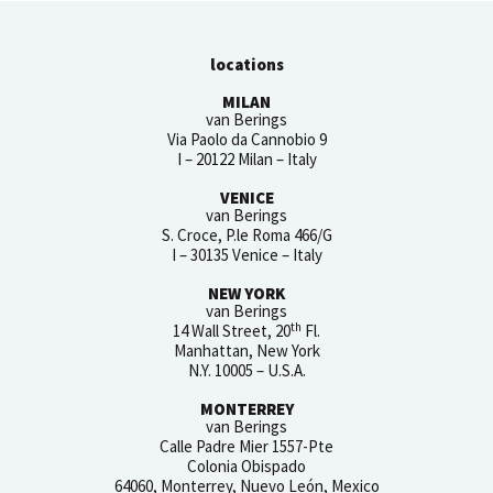
locations
MILAN
van Berings
Via Paolo da Cannobio 9
I – 20122 Milan – Italy
VENICE
van Berings
S. Croce, P.le Roma 466/G
I – 30135 Venice – Italy
NEW YORK
van Berings
th
14 Wall Street, 20
Fl.
Manhattan, New York
N.Y. 10005 – U.S.A.
MONTERREY
van Berings
Calle Padre Mier 1557-Pte
Colonia Obispado
64060, Monterrey, Nuevo León, Mexico