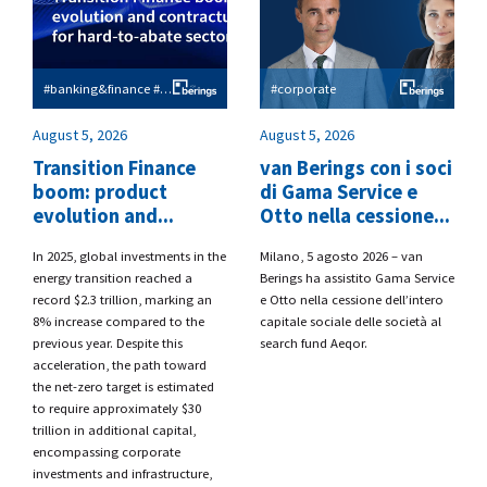
#banking&finance #esg
#corporate
August 5, 2026
August 5, 2026
Transition Finance
van Berings con i soci
boom: product
di Gama Service e
evolution and...
Otto nella cessione...
​In 2025, global investments in the
​Milano, 5 agosto 2026 – van
energy transition reached a
Berings
ha assistito
Gama Service
record $2.3 trillion, marking an
e Otto
nella cessione dell’intero
8% increase compared to the
capitale sociale delle società al
previous year. Despite this
search fund
Aeqor.
acceleration, the path toward
the net-zero target is estimated
to require approximately $30
trillion in additional capital,
encompassing corporate
investments and infrastructure,