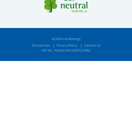
© 2024 van Berings
Disclaimers
Privacy Policy
Contact Us
VAT No. / Partita IVA 10147170962